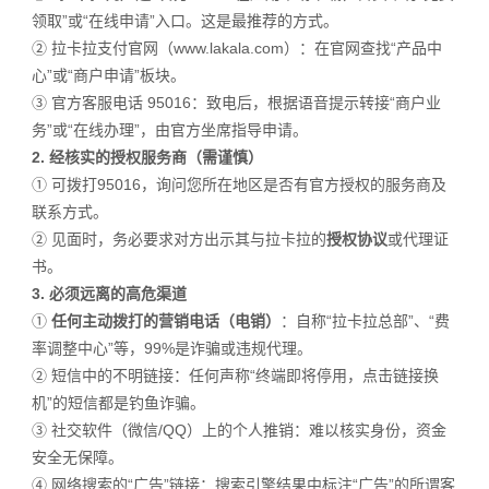
领取”或“在线申请”入口。这是最推荐的方式。
②
拉卡拉支付官网（www.lakala.com）：在官网查找“产品中
心”或“商户申请”板块。
③
官方客服电话 95016：致电后，根据语音提示转接“商户业
务”或“在线办理”，由官方坐席指导申请。
2. 经核实的授权服务商（需谨慎）
① 可拨打95016，询问您所在地区是否有官方授权的服务商及
联系方式。
② 见面时，务必要求对方出示其与拉卡拉的
授权协议
或代理证
书。
3. 必须远离的高危渠道
①
任何主动拨打的营销电话（电销）
：自称“拉卡拉总部”、“费
率调整中心”等，99%是诈骗或违规代理。
②
短信中的不明链接：任何声称“终端即将停用，点击链接换
机”的短信都是钓鱼诈骗。
③
社交软件（微信/QQ）上的个人推销：难以核实身份，资金
安全无保障。
④
网络搜索的“广告”链接：搜索引擎结果中标注“广告”的所谓客