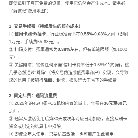
即使拿到了真正免费的设备，使用它仍然会产生成本。请务必
了解这张“费用地图”：
1. 交易手续费（持续发生的核心成本）
①
信用卡刷卡/插卡
：行业标准费率在
0.55%-0.63%
之间（即刷
1万元，手续费55-63元）。
②
扫码支付：费率通常为
0.38%
左右，但有单笔限额（如1000
元）。
③
关键陷阱：警惕任何承诺“信用卡费率低于0.55%”的机器。这
几乎必然通过“跳码”（将交易伪造成低费率商户）实现，会导致
您的信用卡被银行
降额、封卡
，损失远大于省下的手续费。
2. 固定年费：通讯流量费
① 2025年的4G电签POS机均内置流量卡，年费在
36元至60元
之间。
② 通常从激活使用后第30天或次年对应日期扣取，直接从刷卡
资金或绑定的结算卡中扣除。
③ 即使全年未使用，只要机器激活，也可能产生此费用。