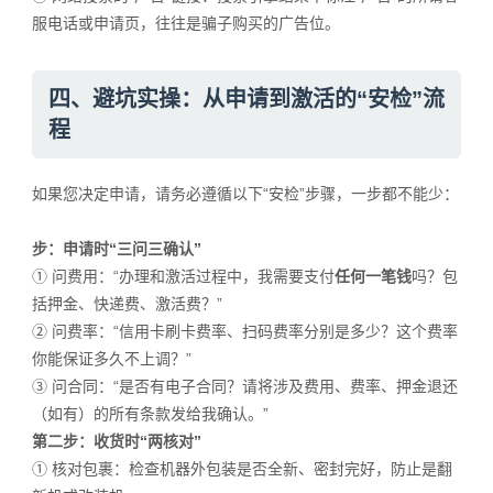
服电话或申请页，往往是骗子购买的广告位。
四、避坑实操：从申请到激活的“安检”流
程
如果您决定申请，请务必遵循以下“安检”步骤，一步都不能少：
步：申请时“三问三确认”
① 问费用：“办理和激活过程中，我需要支付
任何一笔钱
吗？包
括押金、快递费、激活费？”
② 问费率：“信用卡刷卡费率、扫码费率分别是多少？这个费率
你能保证多久不上调？”
③ 问合同：“是否有电子合同？请将涉及费用、费率、押金退还
（如有）的所有条款发给我确认。”
第二步：收货时“两核对”
① 核对包裹：检查机器外包装是否全新、密封完好，防止是翻