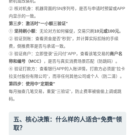
新机或改装机。
② 核对机身：机器背面的SN序列号，是否与申请时预留或APP
内显示的一致。
第三步：激活时“一小额三验证”
①
坚持刷小额
：无论对方如何催促，交易只刷
10元或100元
。
②
验证到账：查看资金是否“秒到”，并计算实际扣除的手续
费，倒推费率是否与承诺一致。
③
验证商户：立即登录“云闪付”APP，查看该笔交易的
商户名
称和编号（MCC）
，是否与真实消费场景匹配（防跳码）。
④
验证打款方：查看银行APP的入账详情，打款方必须是“拉卡
拉支付股份有限公司”，而非任何其他公司或个人（防二清）。
第四步：使用中“定期查”
每月抽查几笔交易，重复“三验证”，防止费率被偷偷上调或跳
码。
五、核心决策：什么样的人适合“免费”领
取？