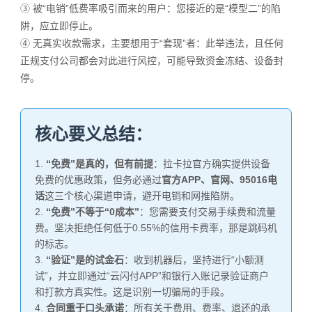
③
被“电销”低费率吸引而来的用户：您接近的是“模型二”的陷
阱，应立即停止。
④
无真实收款需求，主要想用于“套现”者：此举违法，且任何
正规支付公司都会对此进行风控，可能导致资金冻结、设备封
停。
核心要义总结：
1.
“免费”是真的，但有前提
：拉卡拉官方确实提供设备
免费的优惠政策，但务必通过
官方APP、官网、95016电
话
这三个核心渠道申请，避开电销和网推陷阱。
2.
“免费”不等于“0成本”
：您需要支付交易手续费和流量
费。坚决拒绝任何低于0.55%的信用卡费率，那是跳码机
的标志。
3.
“验证”是的试金石
：收到机器后，坚持进行“小额测
试”，并立即通过“云闪付APP”和银行入账记录验证商户
和打款方真实性。这是识别一切骗局的手段。
4.
合同重于口头承诺
：所有关于费用、费率、退还的承