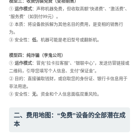
模型三：收费伪装免费（变相销售）
①
运作模式
：声称机器免费，但收取高额“快递费”、“激活费”、
“服务费”（如到付99元）。
②
本质：将设备款拆解为其他名目的费用，是变相的销售行
为。
③
安全性：
低
。机器可能是老旧型号或翻新机。
模型四：纯诈骗（李鬼公司）
①
运作模式
：冒充“拉卡拉客服”、“银联中心”，发送仿冒链接或
二维码，引导您填写个人信息、支付“保证金”。
②
目的：直接骗取钱财，或窃取您的身份证、银行卡信息用于
非法用途。
③
安全性：
无
。资金和个人信息面临双重风险。
二、费用地图：“免费”设备的全部潜在成
本