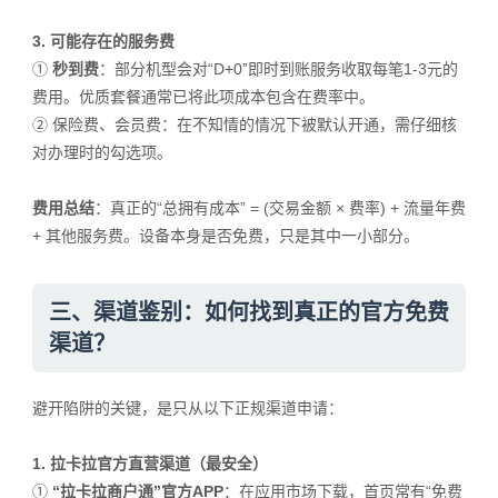
3. 可能存在的服务费
①
秒到费
：部分机型会对“D+0”即时到账服务收取每笔1-3元的
费用。优质套餐通常已将此项成本包含在费率中。
②
保险费、会员费：在不知情的情况下被默认开通，需仔细核
对办理时的勾选项。
费用总结
：真正的“总拥有成本” = (交易金额 × 费率) + 流量年费
+ 其他服务费。设备本身是否免费，只是其中一小部分。
三、渠道鉴别：如何找到真正的官方免费
渠道？
避开陷阱的关键，是只从以下正规渠道申请：
1. 拉卡拉官方直营渠道（最安全）
①
“拉卡拉商户通”官方APP
：在应用市场下载，首页常有“免费