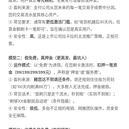
成本。用户真正
零元购机
，无需支付设备费或押金。
②
盈利来源：支付公司从您未来的每一笔交易手续费中分润。
您的交易流水是其核心资产。
③
常见要求：通常有
更低激活门槛
，如“收到机器后30天内，任
意金额刷卡一笔即可”，旨在确认您是真实用户。
④
安全性：
高
。这是上市公司拉卡拉的主流推广策略，正规可
靠。
模型二：假免费，真押金（更高发、最坑人）
①
运作模式
：以“免费”为诱饵，在您刷卡激活时，
扣押一笔资
金（99/199/299/399元）
，声称是“押金”或“服务费”。
②
盈利来源：
赌您达不到退还条件
。退还规则往往极为苛刻
（如“60天内刷满88万”），大多数人无法完成，押金被吞。
③
常见话术：“首刷只是走个流水，秒到账”（实则不到账）；
“刷够XX金额就自动退”（条件隐蔽）。
④
安全性：
极低
。多由不正规的电销、网推团队操作，资金安
全无保障。