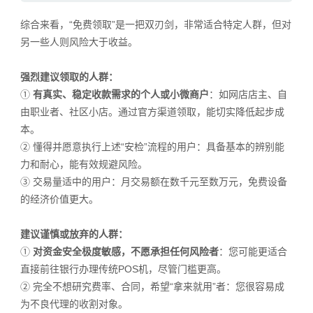
综合来看，“免费领取”是一把双刃剑，非常适合特定人群，但对
另一些人则风险大于收益。
强烈建议领取的人群：
①
有真实、稳定收款需求的个人或小微商户
：如网店店主、自
由职业者、社区小店。通过官方渠道领取，能切实降低起步成
本。
②
懂得并愿意执行上述“安检”流程的用户：具备基本的辨别能
力和耐心，能有效规避风险。
③
交易量适中的用户：月交易额在数千元至数万元，免费设备
的经济价值更大。
建议谨慎或放弃的人群：
①
对资金安全极度敏感，不愿承担任何风险者
：您可能更适合
直接前往银行办理传统POS机，尽管门槛更高。
②
完全不想研究费率、合同，希望“拿来就用”者：您很容易成
为不良代理的收割对象。