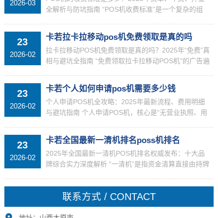
2026-03
全解析与防坑指南 “POS机收费标准”是一个复杂的组
合，包...
卡若拉卡拉移动pos机免费领取是真的吗
23
拉卡拉移动POS机免费领取是真的吗？2025年“免费”真
2026-02
相与避坑全指南 “免费领取拉卡拉移动POS机”的广告遍
布网络，但其背后是真实的福利还是精心设计的陷...
卡若个人如何申请pos机需要多少钱
23
个人申请POS机全攻略：2025年最新流程、费用明细
2026-02
与避坑指南 个人申请POS机，核心是“无营业执照、用
身份证办理”。2025年，主流模式是“设备免费+流...
卡若全国最新一清机排名poss机排名
23
2025年全国最新一清机POS机排名权威发布：十大品
2026-02
牌综合实力深度解析 “一清机”是指资金清算直接由持牌
支付机构完成，不经过任何第三方，确保资金安全的
PO...
联系方式 / CONTACT
地址：山西太原市