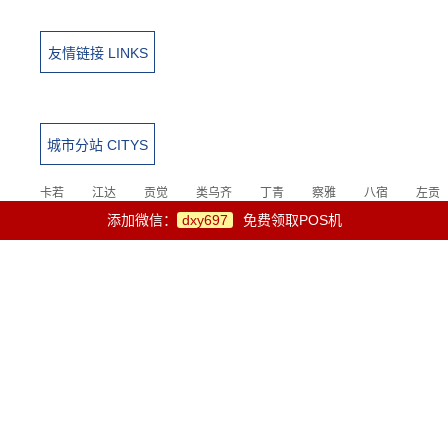
友情链接 LINKS
城市分站 CITYS
卡若
江达
贡觉
类乌齐
丁青
察雅
八宿
左贡
芒康
洛隆
边坝
添加微信：
dxy697
免费领取POS机
TEL：18309291173
MOB:dxy697
EMAIL：
公司地址：山西太原市