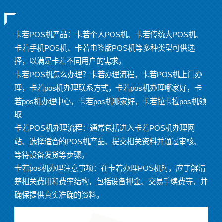
卡若POS机产品：
卡若个人
POS机、
卡若
传统大POS机、
卡若
手机POS机、
卡若
电签版POS机等多种类型可供选
择，以满足
卡若
不同用户的需求。
卡若POS机怎么办理？
卡若办理流程，
卡若POS机上门办
理，
卡若
pos机办理联系方式，
卡若
pos机办理哪家好，
卡
若pos机办理中心，
卡若
pos机哪家好，
卡若拉卡拉pos机领
取
卡若POS机
办理流程：通常包括进入
卡若POS机办理
网
站、选择适合的POS机产品、提交相关资料并通过审核、
等待设备发货等步骤。
卡若pos机办理注意事项：在
卡若
办理POS机时，应了解清
楚相关费用和费率结构，包括设备押金、交易手续费等，并
确保提供真实准确的资料。