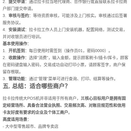
2.
提交申请
：通过拉卡拉当地代理商、合作银行或直接联系拉卡拉商
户部门提交申请。
3.
审核与签约
：等待资质审核，可能涉及上门核实。审核通过后签署
服务协议。
4.
安装调试
：拉卡拉工作人员上门安装机器，配置网络，测试交易，
并对收银员进行培训。
基本使用操作
：
1.
开机签到
：每日使用时需签到（操作员01，密码0000）。
2.
收款操作
：选择“消费”，输入金额，提示顾客刷卡/插卡/挥卡，顾客
在密码键盘输入密码，交易成功自动打印小票，请顾客签字，商户保
留存根联。
3.
管理功能
：通过“管理”菜单可进行查询、打印、结算等操作。
五. 总结：适合哪些商户？
拉卡拉传统大POS机并非适用于所有商户，其
核心目标用户是拥有固
定经营场所、具备合法营业执照、交易频次高、对账目规范性和信用
卡友好度有要求的企业及个体工商户
。
高度适用场景
：
- 大中型零售超市、品牌专卖店