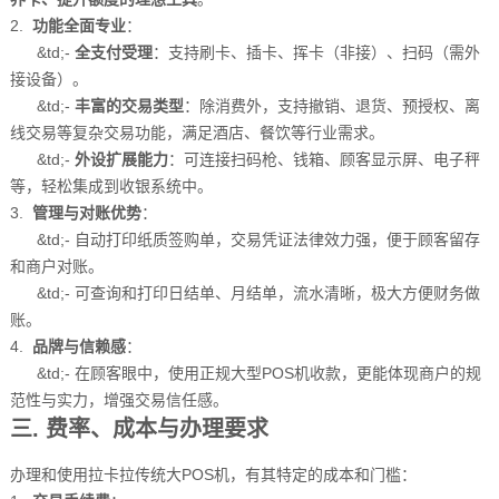
2.
功能全面专业
：
&td;-
全支付受理
：支持刷卡、插卡、挥卡（非接）、扫码（需外
接设备）。
&td;-
丰富的交易类型
：除消费外，支持撤销、退货、预授权、离
线交易等复杂交易功能，满足酒店、餐饮等行业需求。
&td;-
外设扩展能力
：可连接扫码枪、钱箱、顾客显示屏、电子秤
等，轻松集成到收银系统中。
3.
管理与对账优势
：
&td;- 自动打印纸质签购单，交易凭证法律效力强，便于顾客留存
和商户对账。
&td;- 可查询和打印日结单、月结单，流水清晰，极大方便财务做
账。
4.
品牌与信赖感
：
&td;- 在顾客眼中，使用正规大型POS机收款，更能体现商户的规
范性与实力，增强交易信任感。
三. 费率、成本与办理要求
办理和使用拉卡拉传统大POS机，有其特定的成本和门槛：