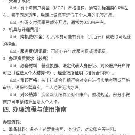
1.
交易手续费
：
&td;- 费率与商户类型（MCC）严格挂钩，通常为
标准类0.6%
左
右。费率固定透明，后期上调概率远低于个人用的电签产品。
&td;- 扫码支付费率需额外开通，通常为0.38%左右。
2.
机具与开通费用
：
&td;-
购机费/押金
：机具本身可能有费用（几百元）或收取可返还
的押金。
&td;-
服务费/通讯费
：可能存在年度服务费或通讯费。
3.
办理资质要求（较高）
：
&td;-
必备材料
：
营业执照、法定代表人身份证、对公账户开户许
可证（或法人个人结算卡）、经营场所证明
（租赁合同等）。
&td;-
审核严格
：拉卡拉或合作银行会对商户进行实地考察或严格
审核，确保经营真实。个人通常无法办理。
&td;-
对公结算
：资金默认结算至对公账户，财税规范。部分小微
商户可申请结算至法人个人卡。
四. 办理流程与使用指南
办理流程
：
1.
准备材料
：备齐上述营业执照、身份证、对公账户等材料。