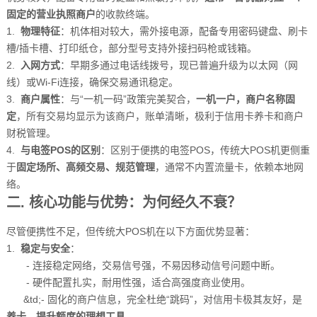
固定的营业执照商户
的收款终端。
1.
物理特征
：机体相对较大，需外接电源，配备专用密码键盘、刷卡
槽/插卡槽、打印纸仓，部分型号支持外接扫码枪或钱箱。
2.
入网方式
：早期多通过电话线拨号，现已普遍升级为以太网（网
线）或Wi-Fi连接，确保交易通讯稳定。
3.
商户属性
：与“一机一码”政策完美契合，
一机一户，商户名称固
定
，所有交易均显示为该商户，账单清晰，极利于信用卡养卡和商户
财税管理。
4.
与电签POS的区别
：区别于便携的电签POS，传统大POS机更侧重
于
固定场所、高频交易、规范管理
，通常不内置流量卡，依赖本地网
络。
二. 核心功能与优势：为何经久不衰？
尽管便携性不足，但传统大POS机在以下方面优势显著：
1.
稳定与安全
：
- 连接稳定网络，交易信号强，不易因移动信号问题中断。
- 硬件配置扎实，耐用性强，适合高强度商业使用。
&td;- 固化的商户信息，完全杜绝“跳码”，对信用卡极其友好，是
养卡、提升额度的理想工具
。